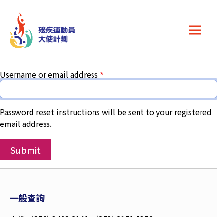
Skip to main content
Primary tabs
Username or email address
Password reset instructions will be sent to your registered
email address.
一般查詢